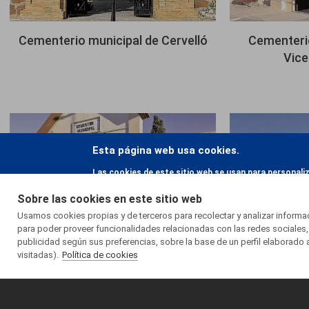
Cementerio municipal de Cervelló
Cementerio
Vice
Imagen
Imagen
Esta página web usa cookies.
Las cookies de este sitio web se usan para personali
el uso que haga del sitio web con nuestros partners d
Sobre las cookies en este sitio web
hayan recopilado a partir del uso que haya hecho de s
Usamos cookies propias y de terceros para recolectar y analizar inform
para poder proveer funcionalidades relacionadas con las redes sociales,
publicidad según sus preferencias, sobre la base de un perfil elaborado 
Cementerio municipal de
Cementeri
visitadas).
Política de cookies
Castellar del Vallès