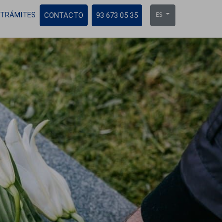
TRÁMITES
CONTACTO
93 673 05 35
ES