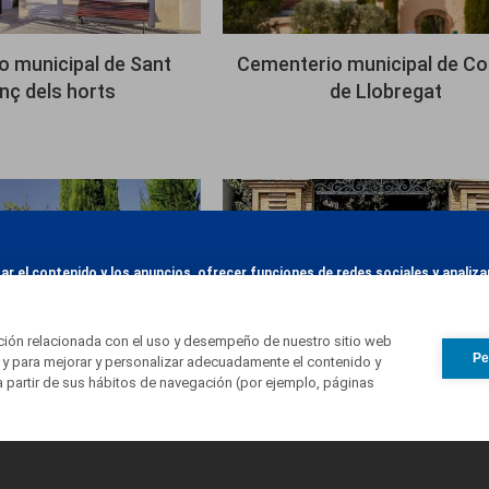
 municipal de Sant
Cementerio municipal de Co
nç dels horts
de Llobregat
Imagen
zar el contenido y los anuncios, ofrecer funciones de redes sociales y anali
e redes sociales, publicidad y análisis web, quienes pueden combinarla con 
Más información
us servicios.
ación relacionada con el uso y desempeño de nuestro sitio web
Pe
 y para mejorar y personalizar adecuadamente el contenido y
a partir de sus hábitos de navegación (por ejemplo, páginas
os municipales de
Cementerio parroquial de 
Sitges
Pere de Ribes