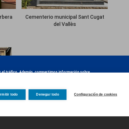
rbera
Cementerio municipal Sant Cugat
del Vallès
zar el tráfico. Además, compartimos información sobre
otra información que les haya proporcionado o que
rmitir todo
Denegar todo
Configuración de cookies
Revocar consentim
Sant
Guardar preferencias
Aceptar todas