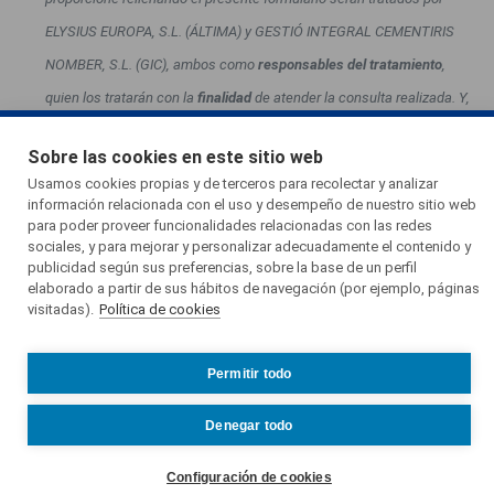
ELYSIUS EUROPA, S.L. (ÁLTIMA) y GESTIÓ INTEGRAL CEMENTIRIS
NOMBER, S.L. (GIC), ambos como
responsables del tratamiento
,
quien los tratarán con la
finalidad
de atender la consulta realizada. Y,
si nos autoriza, para desarrollar acciones comerciales en general y,
Esta página web usa cookies.
Sobre las cookies en este sitio web
en particular, elaborar un perfil comercial a partir de sus preferencias
Las cookies de este sitio web se usan para personalizar el contenido y
Usamos cookies propias y de terceros para recolectar y analizar
personales que nos permita ofrecerle información, publicidad y
información relacionada con el uso y desempeño de nuestro sitio web
los anuncios, ofrecer funciones de redes sociales y analizar el tráfico.
para poder proveer funcionalidades relacionadas con las redes
promoción comercial de productos, servicios y actividades, propios o
Además, compartimos información sobre el uso que haga del sitio web
sociales, y para mejorar y personalizar adecuadamente el contenido y
de otras entidades, de su interés relacionados con servicios
publicidad según sus preferencias, sobre la base de un perfil
con nuestros partners de redes sociales, publicidad y análisis web, quienes
elaborado a partir de sus hábitos de navegación (por ejemplo, páginas
funerarios, por cualquier medio, incluidos los telemáticos.
La
pueden combinarla con otra información que les haya proporcionado o
visitadas).
Política de cookies
legitimación
para ambas finalidades es el consentimiento.
No
que hayan recopilado a partir del uso que haya hecho de sus servicios.
alquilamos ni vendemos información por contraprestación
Más información
Permitir todo
monetaria, pero sí podemos compartir y divulgar información
Aceptar todas
Denegar todo
(incluida información personal) con proveedores que realizan tareas
en nuestro nombre, como encargados de tratamiento. Así como,
Configuración de cookies
Guardar preferencias